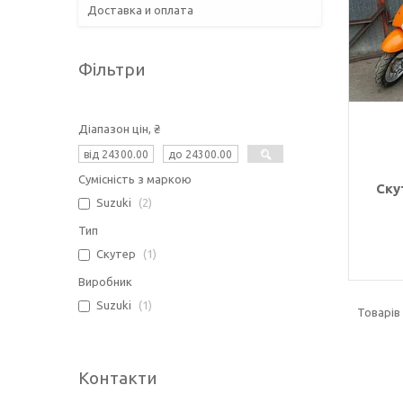
Доставка и оплата
Фільтри
Діапазон цін, ₴
Сумісність з маркою
Ску
Suzuki
2
Тип
Скутер
1
Виробник
Suzuki
1
Контакти