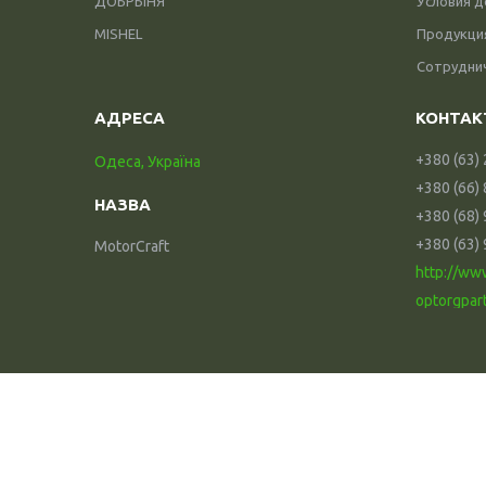
ДОБРЫНЯ
Условия д
MISHEL
Продукци
Сотрудни
+380 (63)
Одеса, Україна
+380 (66)
+380 (68)
+380 (63)
MotorCraft
http://ww
optorgpar