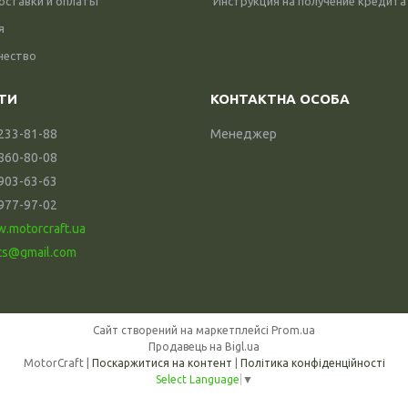
оставки и оплаты
Инструкция на получение кредита
я
чество
 233-81-88
Менеджер
 860-80-08
 903-63-63
 977-97-02
w.motorcraft.ua
ts@gmail.com
Сайт створений на маркетплейсі
Prom.ua
Продавець на Bigl.ua
MotorCraft |
Поскаржитися на контент
|
Політика конфіденційності
Select Language
▼