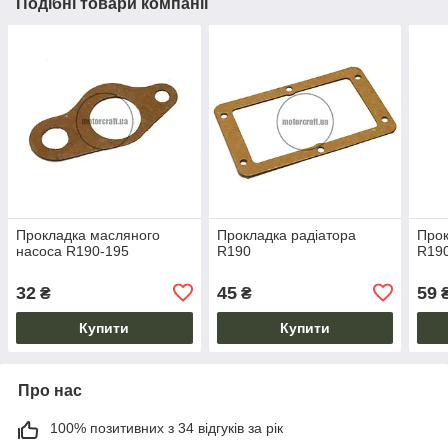
Подібні товари компанії
Прокладка масляного
Прокладка радіатора
Прок
насоса R190-195
R190
R19
32
45
59
₴
₴
Купити
Купити
Про нас
100% позитивних з 34 відгуків за рік