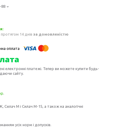
-88
 протягом 14 днів
за домовленістю
ені електронні платежі. Тепер ви можете купити будь-
идаючи сайту.
ор
.
 Силач М і Силач М-15, а також на аналогічні
манням усіх норм і допусків.