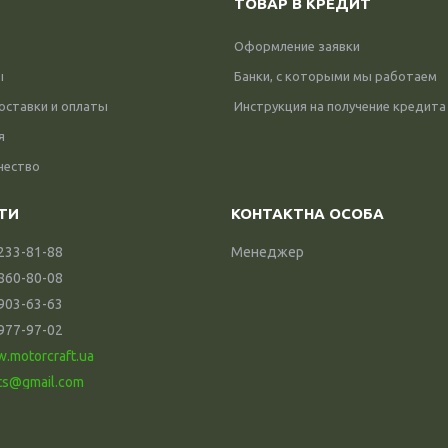
ТОВАР В КРЕДИТ
Оформление заявки
ы
Банки, с которыми мы работаем
оставки и оплаты
Инструкция на получение кредита
я
чество
 233-81-88
Менеджер
 860-80-08
 903-63-63
 977-97-02
w.motorcraft.ua
ts@gmail.com