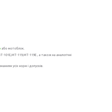
р
або мотоблок.
T-101Е,MT-119,MT-119E
, а також на аналогічні
манням усіх норм і допусків.