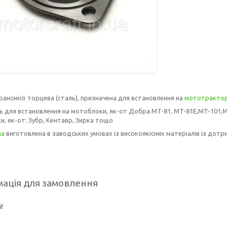
ансмісії торцева (сталь),
призначена для встановлення на
мототракто
 для встановлення на мотоблоки, як-от Добра MT-81, MT-81E,
MT-101,M
, як-от: Зубр, Кентавр, Зирка тощо
на
виготовлена в заводських умовах із високоякісних матеріалів із дотри
ація для замовлення
₴