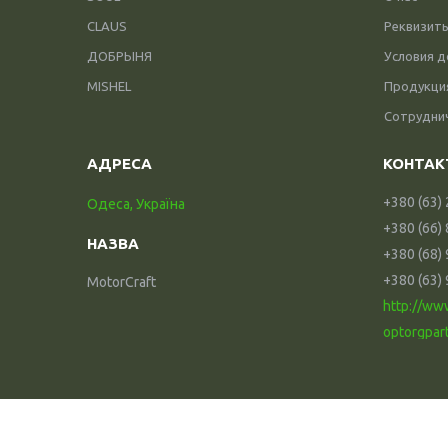
CLAUS
Реквизит
ДОБРЫНЯ
Условия д
MISHEL
Продукци
Сотрудни
+380 (63)
Одеса, Україна
+380 (66)
+380 (68)
+380 (63)
MotorCraft
http://ww
optorgpar