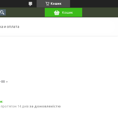
Кошик
Кошик
а и оплата
-88
 протягом 14 днів
за домовленістю