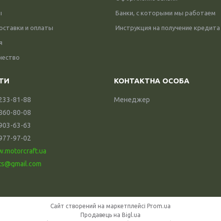
ы
Банки, с которыми мы работаем
оставки и оплаты
Инструкция на получение кредита
я
чество
 233-81-88
Менеджер
 860-80-08
 903-63-63
 977-97-02
w.motorcraft.ua
ts@gmail.com
Сайт створений на маркетплейсі
Prom.ua
Продавець на Bigl.ua