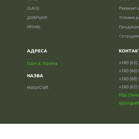
CLAUS
Реквизит
ДОБРЫНЯ
Условия д
MISHEL
Продукци
Сотрудни
+380 (63)
Одеса, Україна
+380 (66)
+380 (68)
+380 (63)
MotorCraft
http://ww
optorgpar