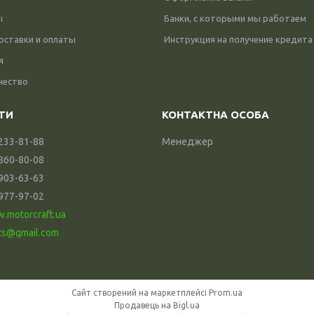
ы
Банки, с которыми мы работаем
оставки и оплаты
Инструкция на получение кредита
я
чество
 233-81-88
Менеджер
 860-80-08
 903-63-63
 977-97-02
w.motorcraft.ua
ts@gmail.com
Сайт створений на маркетплейсі
Prom.ua
Продавець на Bigl.ua