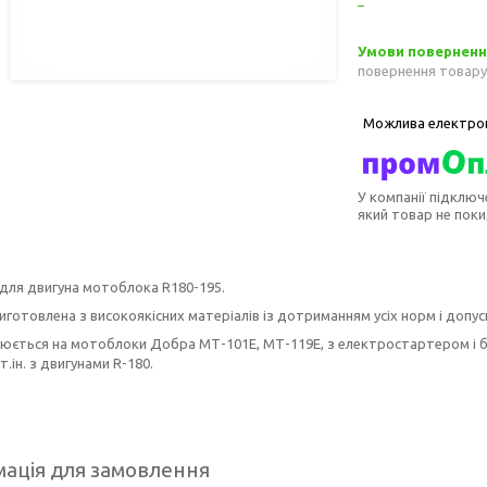
повернення товару
У компанії підключ
який товар не пок
для двигуна мотоблока R180-195.
готовлена з високоякісних матеріалів із дотриманням усіх норм і допуск
юється на мотоблоки Добра МТ-101E,
МТ-119
E,
з електростартером і бе
т.ін. з двигунами R-180.
ація для замовлення