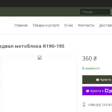
Главная
Товары и услуги
О нас
Контакты
Доставк
едвал мотоблока R190-195
360 ₴
В наявності
Купити
Купити з
+380 (63) 233-81