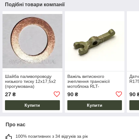
Подібні товари компанії
Шайба паливопроводу
Важіль витискного
Датч
низького тиску 12х17,5х2
зчеплення трансмісії
R175
(прогумована)
мотоблока RLT-
R175/180/190/195
R175/180/190/195
27
90
90
₴
₴
Купити
Купити
Про нас
100% позитивних з 34 відгуків за рік