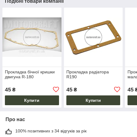
Подібні товари компанії
Прокладка бічної кришки
Прокладка радіатора
Прок
двигуна R-180
R190
мал
45
45
45
₴
₴
Купити
Купити
Про нас
100% позитивних з 34 відгуків за рік