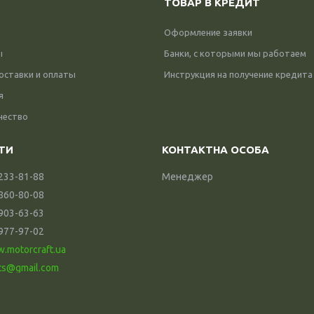
ТОВАР В КРЕДИТ
Оформление заявки
ы
Банки, с которыми мы работаем
оставки и оплаты
Инструкция на получение кредита
я
чество
 233-81-88
Менеджер
 860-80-08
 903-63-63
 977-97-02
w.motorcraft.ua
ts@gmail.com