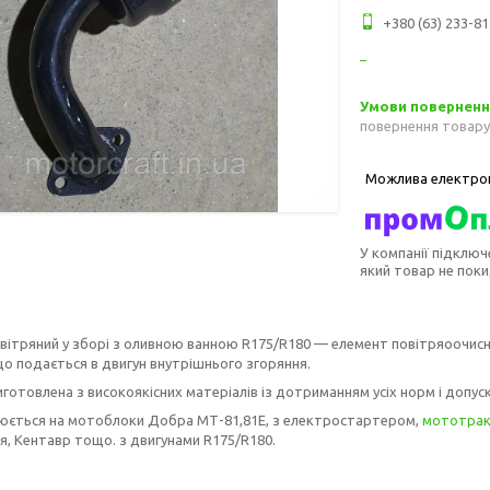
+380 (63) 233-81
повернення товару
У компанії підключ
який товар не пок
вітряний у зборі з оливною ванною R175/R180 — елемент повітряоочисни
що подається в двигун внутрішнього згоряння.
готовлена з високоякісних матеріалів із дотриманням усіх норм і допуск
юється на мотоблоки Добра МТ-81,81E, з електростартером,
мототра
ря, Кентавр тощо. з двигунами R175/R180.