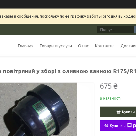
аказы и сообщения, поскольку по ее графику работы сегодня выходно
Главная
Товары и услуги
О нас
Контакты
Доставк
р повітряний у зборі з оливною ванною R175/R
675 ₴
В наявності
Купити
Купити з