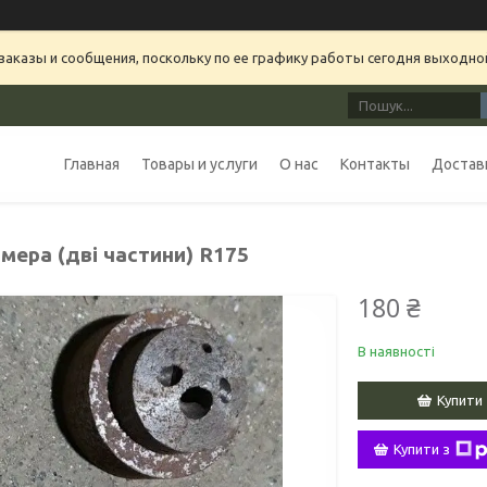
аказы и сообщения, поскольку по ее графику работы сегодня выходно
Главная
Товары и услуги
О нас
Контакты
Доставк
мера (дві частини) R175
180 ₴
В наявності
Купити
Купити з