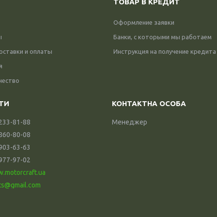
ТОВАР В КРЕДИТ
Оформление заявки
ы
Банки, с которыми мы работаем
оставки и оплаты
Инструкция на получение кредита
я
чество
 233-81-88
Менеджер
 860-80-08
 903-63-63
 977-97-02
w.motorcraft.ua
ts@gmail.com