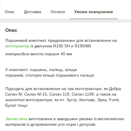
Опис
Доставка
Оплата
Умови повернення
Опис
Поршневой комплект, предназначен для встановлення на
мототрактор
із двигуном R195 SH и R195NM
компресійна висота поршня 40 мм
У комплекті: поршень, палець, кільця
поршневі, стопорні кільця поршневого пальця.
Підходить для встановлення на такі мототрактори, як Добра
Силач М,
Силач М-15, Силач 119, Силач 119К,
а також на
аналогічні мототрактори, як-от: Зустр, Кентавр, Зірка, Forte,
Булат тощо.
Запчастина
виготовлена в заводських умовах із високоякісних
матеріалів із дотриманням усіх норм і допусків.