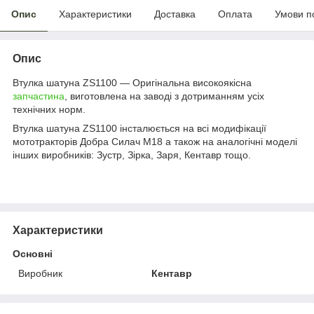
Опис
Характеристики
Доставка
Оплата
Умови п
Опис
Втулка шатуна ZS1100 — Оригінальна високоякісна
запчастина
, виготовлена на заводі з дотриманням усіх
технічних норм.
Втулка шатуна ZS1100 інсталюється на всі модифікації
мототракторів Добра Силач М18 а також на аналогічні моделі
інших виробників: Зустр, Зірка, Заря, Кентавр тощо.
Характеристики
Основні
Виробник
Кентавр