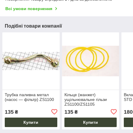
Всі умови повернення
Подібні товари компанії
Трубка паливна метал
Кільце (манжет)
Вкл
(насос — фільтр) ZS1100
ущільнювальне гільзи
STD
ZS1100/ZS1105
135
135
180
₴
₴
Купити
Купити