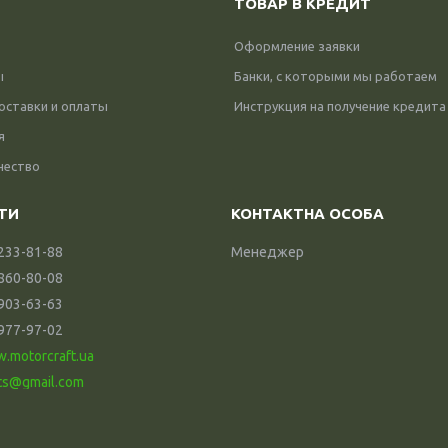
ТОВАР В КРЕДИТ
Оформление заявки
ы
Банки, с которыми мы работаем
оставки и оплаты
Инструкция на получение кредита
я
чество
 233-81-88
Менеджер
 860-80-08
 903-63-63
 977-97-02
w.motorcraft.ua
ts@gmail.com