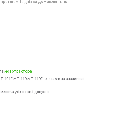
 протягом 14 днів
за домовленістю
 та
мототрактора
.
T-101Е,MT-119,MT-119E
, а також на аналогічні
манням усіх норм і допусків.