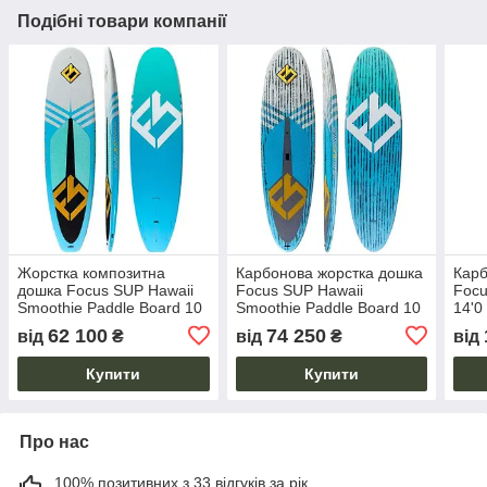
Подібні товари компанії
Жорстка композитна
Карбонова жорстка дошка
Карб
дошка Focus SUP Hawaii
Focus SUP Hawaii
Focu
Smoothie Paddle Board 10
Smoothie Paddle Board 10
14'0
VST
ACT
62 100
74 250
від
₴
від
₴
від
Купити
Купити
Про нас
100% позитивних з 33 відгуків за рік