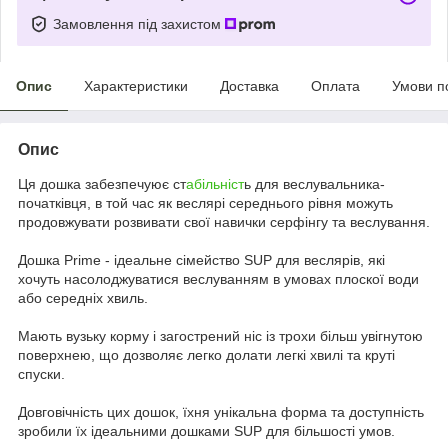
Замовлення під захистом
Опис
Характеристики
Доставка
Оплата
Умови п
Опис
Ця дошка забезпечуює ст
абільніст
ь для веслувальника-
початківця, в той час як веслярі середнього рівня можуть
продовжувати розвивати свої навички серфінгу та веслування.
Дошка Prime - ідеальне сімейство SUP для веслярів, які
хочуть насолоджуватися веслуванням в умовах плоскої води
або середніх хвиль.
Мають вузьку корму і загострений ніс із трохи більш увігнутою
поверхнею, що дозволяє легко долати легкі хвилі та круті
спуски.
Довговічність цих дошок, їхня унікальна форма та доступність
зробили їх ідеальними дошками SUP для більшості умов.