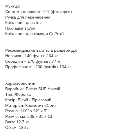
Функції:
Система плавників 2+1 (ф'ючерси)
Ручка для перенесення
Кріплення для ліша
Накладка з EVA
Кріплення для камери GoPro®
Рекомендована вага тіла райдера до:
Новачок - 140 фунтів / 64 кг
Середній – 170 фунтів / 77 кг
Професіонал – 230 фунтів / 104 кг
Характеристики:
Виробник: Focus SUP Hawaii
Тип: Жорстка
Колір: Білий / Бірюзовий
Матеріал: Композит eCore
Розмір: 11'0” х 32” х 5”
Розмір, см: 335 х 81 х 13
Вага: 12,7 кг
Об'єм: 198 л