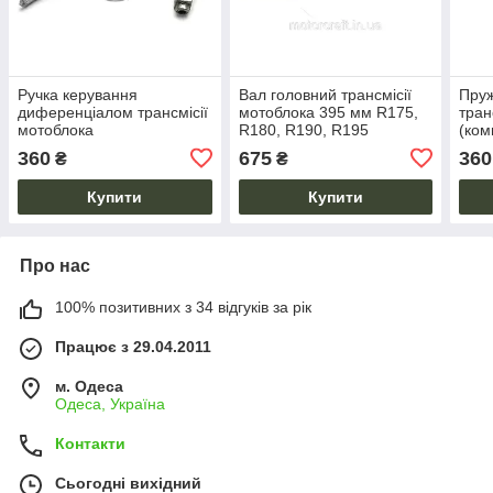
Ручка керування
Вал головний трансмісії
Пру
диференціалом трансмісії
мотоблока 395 мм R175,
тран
мотоблока
R180, R190, R195
(ком
R175/180/190/195
R175
360
675
360
₴
₴
Купити
Купити
Про нас
100% позитивних з 34 відгуків за рік
Працює з 29.04.2011
м. Одеса
Одеса, Україна
Контакти
Сьогодні вихідний