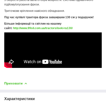
підйому/опускання фрези.
Триточкове кріплення навісного обладнання.
Під час купівлі трактора фреза завширшки 130 см у подарунок!
Більше інформації та світлин на нашому
сайті:
http://www.99sil.com.ua/tractors/iseki-tu130/
Приховати
Характеристики