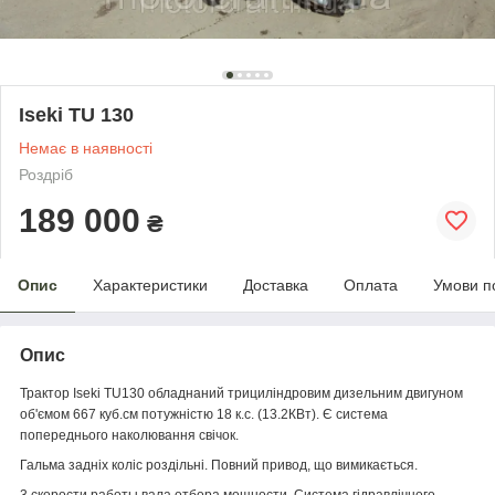
Iseki TU 130
Немає в наявності
Роздріб
189 000
₴
Опис
Характеристики
Доставка
Оплата
Умови п
Опис
Трактор Iseki TU130 обладнаний трициліндровим дизельним двигуном
об'ємом 667 куб.см потужністю 18 к.с. (13.2КВт). Є система
попереднього наколювання свічок.
Гальма задніх коліс роздільні. Повний привод, що вимикається.
3 скорости работы вала отбора мощности. Система гідравлічного