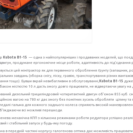
ор
Kubota B1-15
— одна з найпопулярніших і продаваних моделей, що поєднує
двигун, продумане ергономічне місце роботи, адаптивність до під'єднання 
вується цей мінітрактор як для первинного оброблення ґрунту (запашник, ро
іальних завдань (зборка снігу, піску, гравію, транспортування різних вантажів
ання тощо). Бувши вкрай невибагливим в обслуговуванні,
Kubota B1-15
дуже
баком місткістю 10 л дасть змогу довго працювати, не відвертаючи увагу на
ваний дизельний трициліндровий чотиритактний двигун об'ємом 855 куб. см 
ційною вагою на 780 кг дає змогу без помітних зусиль обробляти цілину та 
 педалі гальма для кожного заднього колеса сприяють високій маневровлен
об'їжджаючи всі можливі перешкоди.
пенева механічна КПП з кількома режимами роботи редуктора успішно реалізу
вий і стабільний запуск у будь-яку погоду.
на в передній частині корпусу галогенова оптика дає можливість працюват