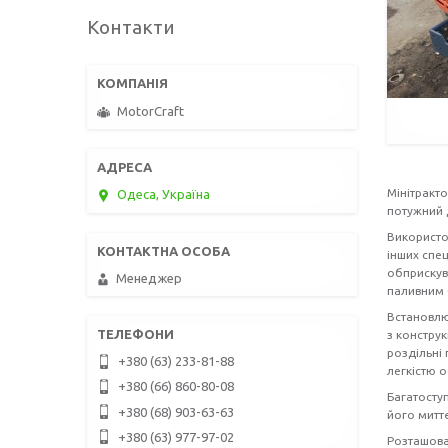
Контакти
MotorCraft
Мінітракт
Одеса, Україна
потужний 
Використо
інших спец
обприскув
Менеджер
паливним 
Встановлю
з конструк
роздільні
+380 (63) 233-81-88
легкістю 
+380 (66) 860-80-08
Багатосту
+380 (68) 903-63-63
його миттє
+380 (63) 977-97-02
Розташова