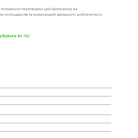
потужності перетворює цей мінітрактор на
му господарстві та комунальній діяльності, роблячи його
rs/kubota-b1-15/