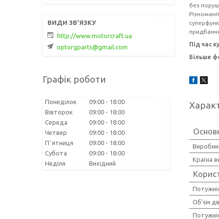
без поруш
Різномані
суперфунк
придбання
http://www.motorcraft.ua
Під час к
optorgparts@gmail.com
Більше фо
Графік роботи
Понеділок
09:00
18:00
Харак
Вівторок
09:00
18:00
Середа
09:00
18:00
Основ
Четвер
09:00
18:00
Пʼятниця
09:00
18:00
Виробни
Субота
09:00
18:00
Країна 
Неділя
Вихідний
Корис
Потужніст
Об'єм дви
Потужніс