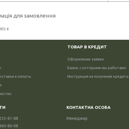
ація для замовлення
955 ₴
ТОВАР В КРЕДИТ
Оформление заявки
ы
Банки, с которыми мы работаем
оставки и оплаты
Инструкция на получение кредита
я
чество
 233-81-88
Менеджер
 860-80-08