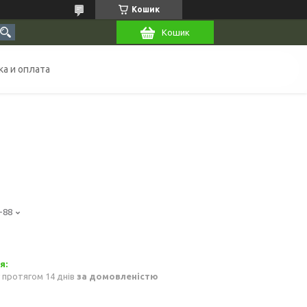
Кошик
Кошик
а и оплата
-88
 протягом 14 днів
за домовленістю