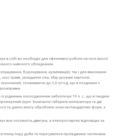
 в собі всі необхідні для ефективної роботи на полі якості:
різного навісного обладнання.
зпушування, боронування, культивація), так і для виконання
, скос трави, укладання сіна, збір урожаю картоплі,
 економний, споживаючи до 3,0 л/год, що в поєднанні з
 дозаправки.
із рідинним охолодженням забезпечує 19 л. с., що в тандемі
промерзлий ґрунт. Компактні габарити мінітрактора та дві
ості та дають змогу обробляти зони нестандартних форм, з
є всю потужність двигуна, а електростартер відповідає за
и в темну пору доби та пересуватися проїжджими частинами