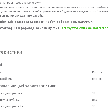
ень правил дорожнього руху.
тне навісне обладнання завдяки 3-швидкісному режиму роботи вала добору 
ціональний інструмент, який справляється з будь-яким завданням у сільсько
 вигідним вкладанням засобів.
упівлі Мінітрактора
Kubota B1-15
Ґрунтофрезя в ПОДАРУНОК!!!
тографій і інформації на нашому сайті:
http://www.99sil.com.ua/tracto
теристики
ні
к
Kubota
виробник
Японія
тувальницькі характеристики
ь двигуна, л. с.:
19
гуна, куб. см:
855
ть двигуна, кВт:
15