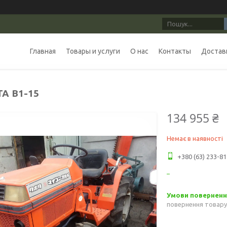
Главная
Товары и услуги
О нас
Контакты
Доставк
A B1-15
134 955 ₴
Немає в наявності
+380 (63) 233-81
повернення товару