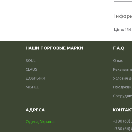
Інформ
Ціна:
134 
НАШИ ТОРГОВЫЕ МАРКИ
F.A.Q
SOUL
О нас
CLAUS
Реквизит
ДОБРЫНЯ
Условия д
MISHEL
Продукци
Сотрудни
+380 (63)
Одеса, Україна
+380 (66)