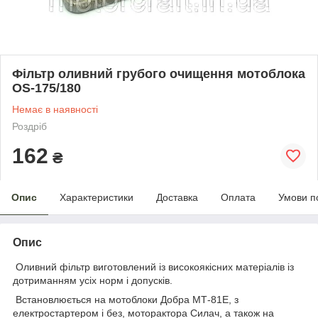
Фільтр оливний грубого очищення мотоблока
OS-175/180
Немає в наявності
Роздріб
162
₴
Опис
Характеристики
Доставка
Оплата
Умови п
Опис
Оливний фільтр виготовлений із високоякісних матеріалів із
дотриманням усіх норм і допусків.
Встановлюється на мотоблоки Добра МТ-81E, з
електростартером і без, моторактора Силач, а також на