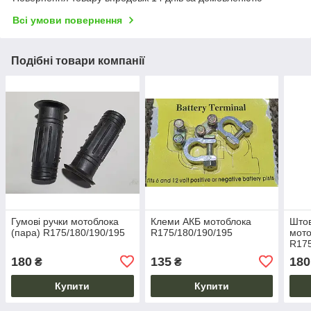
Всі умови повернення
Подібні товари компанії
Гумові ручки мотоблока
Клеми АКБ мотоблока
Штов
(пара) R175/180/190/195
R175/180/190/195
мото
R17
180
135
180
₴
₴
Купити
Купити