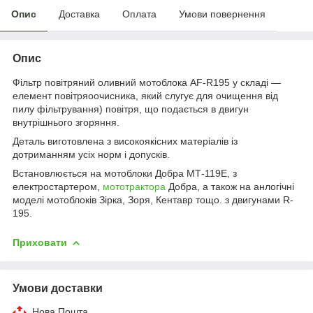
Опис
Доставка
Оплата
Умови повернення
Опис
Фільтр повітряний оливний мотоблока АF-R195 у складі —
елемент повітряоочисника, який слугує для очищення від
пилу фільтрування) повітря, що подається в двигун
внутрішнього згоряння.
Деталь виготовлена з високоякісних матеріалів із
дотриманням усіх норм і допусків.
Встановлюється на мотоблоки Добра МТ-119E, з
електростартером,
мототрактора
Добра, а також на анлогічні
моделі мотоблоків Зірка, Зоря, Кентавр тощо. з двигунами R-
195.
Приховати
Умови доставки
Нова Пошта