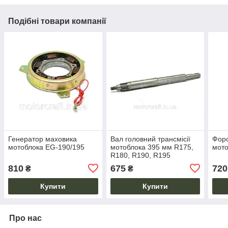
Подібні товари компанії
Генератор маховика
Вал головний трансмісії
Форс
мотоблока EG-190/195
мотоблока 395 мм R175,
мото
R180, R190, R195
810
675
720
₴
₴
Купити
Купити
Про нас