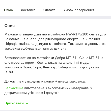
Опис
Доставка
Оплата
Умови повернення
Опис
Маховик із вінцем двигуна мотоблока FW-R175/180 слугує для
накопичення енергії для рівномірного обертання й гасіння
вібрацій колінвала двигуна мотоблока. Так само за допомогою
маховика відбувається запуск двигуна.
Встановлюється на мотоблоки Добра МТ-81 і Claus МТ-81, з
електростартером і без, а також на аналогічні моделі
мотоблоків Зірка, Зоря, Кентавр, Зубер тощо. з двигунами
R180.
До комплекту входить маховик + вінець маховика.
Запчастина
виготовлена з високоякісних матеріалів із
дотриманням усіх норм і допусків.
Приховати