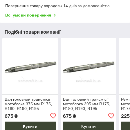
Повернення товару впродовж 14 днів за домовленістю
Всі умови повернення
Подібні товари компанії
Вал головний трансмісії
Вал головний трансмісії
Ремі
мотоблока 375 мм R175,
мотоблока 395 мм R175,
мото
R180, R190, R195
R180, R190, R195
R175
675
675
225
₴
₴
Купити
Купити