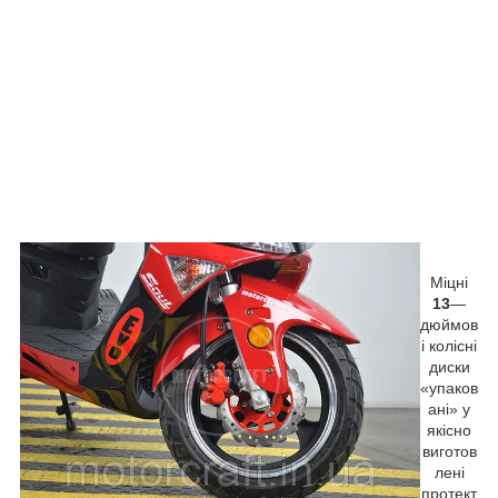
Міцні
13
—
дюймов
і колісні
диски
«упаков
ані» у
якісно
виготов
лені
протект