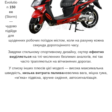
Evolutio
n
150
cc
(Storm)
—
чудово
підійде
для
щоденних робочих поїздок містом, коли на рахунку кожна
секунда дорогоцінного часу.
Завдяки стильному спортивному дизайну, скутер
ефектно
виділяється
на тлі численних безликих аналогів, які так
часто трапляються на вітчизняних дорогах.
У списку інших плюсів цієї моделі — висока максимальна
швидкість,
низька витрата палива
невелика вага, міцна гума,
«м'яка» підвіска, зручне сидіння, автосигналізація.