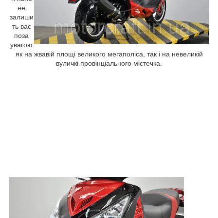
не
залиши
ть вас
поза
увагою
як на жвавій площі великого мегаполіса, так і на невеликій
вуличкі провінціального містечка.