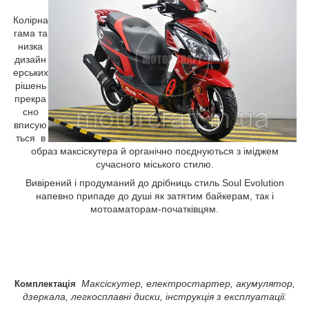
Колірна
гама та
низка
дизайн
ерських
рішень
прекра
сно
вписую
ться в
образ максіскутера й органічно поєднуються з іміджем
сучасного міського стилю.
Вивірений і продуманий до дрібниць стиль Soul Evolution
напевно припаде до душі як затятим байкерам, так і
мотоаматорам-початківцям.
Максіскутер, електростартер, акумулятор,
Комплектація
дзеркала, легкосплавні диски, інструкція з експлуатації
.