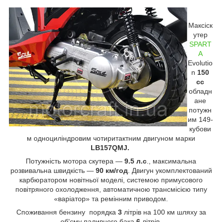
Максіск
утер
SPART
A
Evolutio
n
150
cc
обладн
ане
потужн
им 149-
кубови
м одноциліндровим чотиритактним двигуном марки
LB157QMJ.
Потужність мотора скутера —
9.5 л.с
., максимальна
розвивальна швидкість —
90 км/год
. Двигун укомплектований
карбюратором новітньої моделі, системою примусового
повітряного охолодження, автоматичною трансмісією типу
«варіатор» та ремінним приводом.
Споживання бензину порядка
3
літрів на 100 км шляху за
об'єму паливного бака
6
літрів.