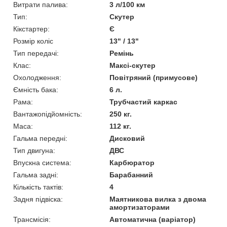
Витрати палива:
3 л/100 км
Тип:
Скутер
Кікстартер:
Є
Розмір коліс
13" / 13"
Тип передачі:
Ремінь
Клас:
Максі-скутер
Охолодження:
Повітряний (примусове)
Ємність бака:
6 л.
Рама:
Трубчастий каркас
Вантажопідйомність:
250 кг.
Маса:
112 кг.
Гальма передні:
Дисковий
Тип двигуна:
ДВС
Впускна система:
Карбюратор
Гальма задні:
Барабанний
Кількість тактів:
4
Задня підвіска:
Маятникова вилка з двома
амортизаторами
Трансмісія:
Автоматична (варіатор)