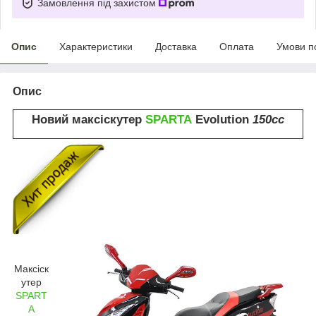
Замовлення під захистом
Опис
Характеристики
Доставка
Оплата
Умови п
Опис
Новий
максіскутер
SPARTA
Evolution
150cc
Максіск
утер
SPART
A