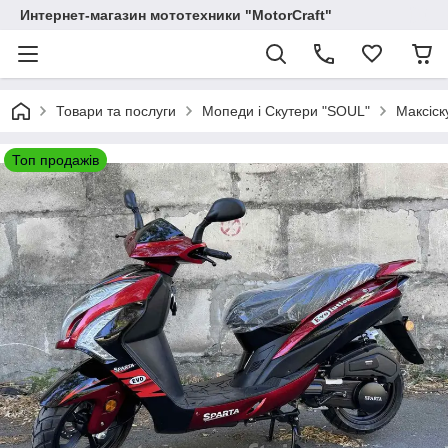
Интернет-магазин мототехники "MotorCraft"
Товари та послуги
Мопеди і Скутери "SOUL"
Максіск
Топ продажів