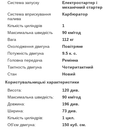
Система запуску
Електростартер і
механічний стартер
Система вприскування
Карбюратор
палива
Кількість циліндрів
1
Максимальна швидкість
90 км/год
Вага
112 кг
Охолодження двигуна
Повітряне
Потужність двигуна
9.5 к. с.
Головна передача
Ремінна
Тактность двигуна
Чотиритактний
Стан
Новий
Користувальницькі характеристики
Висота:
120 див.
Максимальна швидкість:
90 км/год
Довжина:
196 див.
Ширина:
73 див.
Кількість циліндрів:
1 цил.
Об'єм двигуна:
150 куб. см.