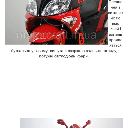
Поєдна
ння з
витонче
ністю
всіх
ліній і
вигинів
проявл
яється
буквально у всьому: вишукані дзеркала заднього огляду,
потужні світлодіодні фари.