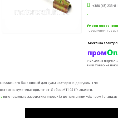
+380 (63) 233-81
повернення товару
У компанії підключ
який товар не пок
 паливного бака нижній для культиваторів із двигуном
178
F
ється на культиватори, як-от Добра МТ105 і їх аналоги.
на
виготовлена в заводських умовах із дотриманням усіх норм і стандарт