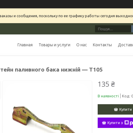
аказы и сообщения, поскольку по ее графику работы сегодня выходно
Главная
Товары и услуги
О нас
Контакты
Доставк
тейн паливного бака нижній — Т105
135 ₴
В наявності
Код:
Купити
Купити з