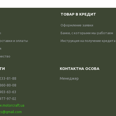
ТОВАР В КРЕДИТ
Оформление заявки
ы
Банки, с которыми мы работаем
оставки и оплаты
Инструкция на получение кредита
я
чество
 233-81-88
Менеджер
 860-80-08
 903-63-63
 977-97-02
w.motorcraft.ua
ts@gmail.com