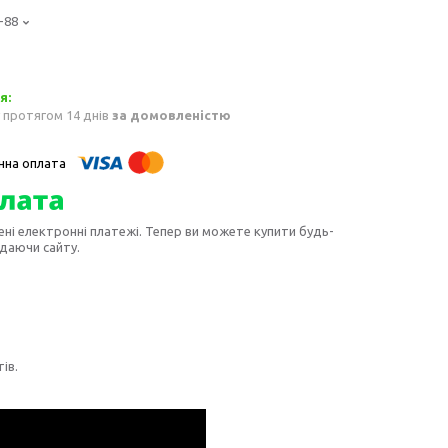
-88
 протягом 14 днів
за домовленістю
ені електронні платежі. Тепер ви можете купити будь-
идаючи сайту.
ів.